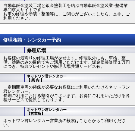
鈑金工場コーナー
加盟店募集
お車の鈑金塗装修理に関する工場の加盟を募集しております。
入庫以外の特典もあります。
積極的な加盟をお待ちしております。
鈑金塗装求人DRPナビ
自動車鈑金塗装工場と鈑金塗装工を結ぶ自動車鈑金塗装業･整備業
専門求人サイトです。
お車の修理や塗装・整備等に、ご関心がございましたら、是非、ご
利用ください。
修理相談・レンタカー予約
修理広場
お客様の最寄りの修理工場が探せます。修理以外にも、車検、整
備、塗装のみの目的でもご活用いただけます。鈑金塗装修理１万円
につき、特典プレゼントや修理広場共通サービス有。
ネットワン君レンタカー
【 案 内 】
一定期間車両の確保が必要なお客様にご利用いただけるネットワン
君レンタカー。